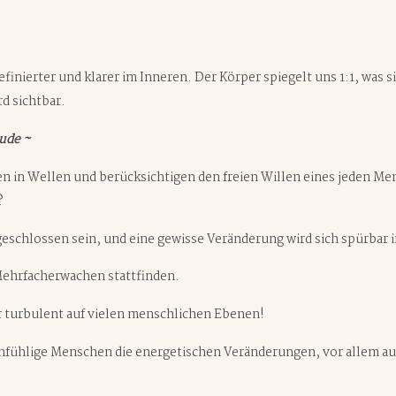
efinierter und klarer im Inneren. Der Körper spiegelt uns 1:1, was 
rd sichtbar.
eude ~
en in Wellen und berücksichtigen den freien Willen eines jeden M
?
geschlossen sein, und eine gewisse Veränderung wird sich spürbar
Mehrfacherwachen stattfinden.
hr turbulent auf vielen menschlichen Ebenen!
einfühlige Menschen die energetischen Veränderungen, vor allem a