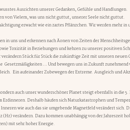
ewusstes Ausrichten unserer Gedanken, Gefühle und Handlungen.
 von Vielem, was uns nicht guttut, unserer Seele nicht guttut.
ächtigung erwacht wie ein zartes Pflänzchen. Wir werden mehr in
nken in uns und erkennen nach Äonen von Zeiten der Menschheitsg
wie Toxizität in Beziehungen und kehren zu unserer positiven Schöp
verändern Stück für Stück die zukünftige Zeit mit unseren neuen
che Gesetzmäßigkeiten … Und bewegen uns in Zukunft zunehmend w
 gleich. Ein aufeinander Zubewegen der Extreme. Ausgleich und Ak
sondern auch unser wunderschöner Planet steigt ebenfalls in die 5.
em Erdinneren. Deshalb häufen sich Naturkatastrophen und Tempera
 Inneren wie auch das sie umgebende Magnetfeld verändert sich. Di
nz (Hz) verändern. Dazu kommen unabhängig von der Jahreszeit h
n) mit sehr hoher Energie.