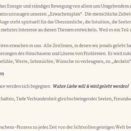
her Energie und ständiger Bewegung von allem uns Umgebendem au
uern sozusagen unseren „Erwachensplan“. Die menschliche Zirbel
uge steht spirituell für das Übersinnliche, die Intuition, die See
rmehrtes Interesse an diesen Themen entwickeln. Weil es ein Teil
ten erwachen in uns. Alle Zeitlinien, in denen wir jemals gelebt 
erungen des Hinschauens und Lösens von Problemen. Es wird zukü
 Gefühle, Werte, Sehnsüchte, Wünsche zu verleugnen, zu „deckel
en
are werden sich begegnen.
Wahre Liebe will & wird gelebt werden!
haften, Tiefe Verbundenheit gleichschwingender Seelen, Freundsch
wachens-Prozess zu jeder Zeit von der lichtvollen geistigen Welt 